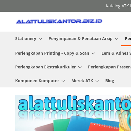
Skip
Katalog ATK 
to
Content
Stationery
Penyimpanan & Penataan Arsip
Pe
Perlengkapan Printing - Copy & Scan
Lem & Adhesi
Perlengkapan Ekstrakurikuler
Perlengkapan Presen
Komponen Komputer
Merek ATK
Blog