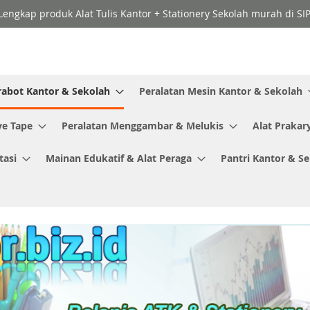
Lengkap produk Alat Tulis Kantor + Stationery Sekolah murah di SI
rabot Kantor & Sekolah
Peralatan Mesin Kantor & Sekolah
ve Tape
Peralatan Menggambar & Melukis
Alat Prakar
tasi
Mainan Edukatif & Alat Peraga
Pantri Kantor & S