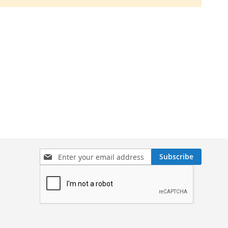
Sign
Subscribe
Up
for
Our
Newsletter: