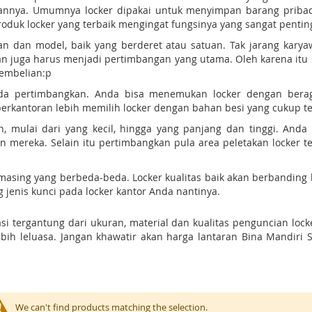
wannya. Umumnya locker dipakai untuk menyimpan barang pribadi 
duk locker yang terbaik mengingat fungsinya yang sangat pentin
an dan model, baik yang berderet atau satuan. Tak jarang karya
an juga harus menjadi pertimbangan yang utama. Oleh karena itu
pembelian:p
a pertimbangkan. Anda bisa menemukan locker dengan beragam
rkantoran lebih memilih locker dengan bahan besi yang cukup teb
n, mulai dari yang kecil, hingga yang panjang dan tinggi. An
mereka. Selain itu pertimbangkan pula area peletakan locker t
masing yang berbeda-beda. Locker kualitas baik akan berbanding
g jenis kunci pada locker kantor Anda nantinya.
si tergantung dari ukuran, material dan kualitas penguncian lock
ebih leluasa. Jangan khawatir akan harga lantaran Bina Mandiri
We can't find products matching the selection.