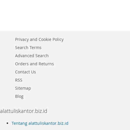
TO
ADD
TO
ADD
TO
ADD
WISH
TO
WISH
TO
WISH
TO
LIST
COMPARE
LIST
COMPARE
LIST
COMPARE
Privacy and Cookie Policy
Search Terms
Advanced Search
Orders and Returns
Contact Us
RSS
Sitemap
Blog
alattuliskantor.biz.id
Tentang alattuliskantor.biz.id