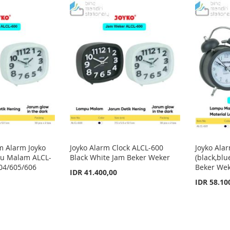
am Alarm Joyko
Joyko Alarm Clock ALCL-600
Joyko Ala
pu Malam ALCL-
Black White Jam Beker Weker
(black,blu
04/605/606
Beker We
IDR 41.400,00
IDR 58.10