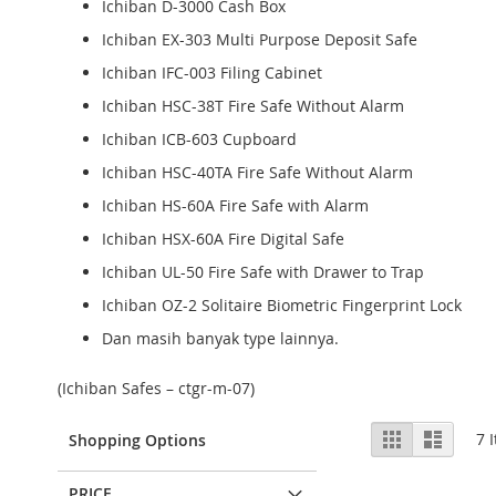
Ichiban D-3000 Cash Box
Ichiban EX-303 Multi Purpose Deposit Safe
Ichiban IFC-003 Filing Cabinet
Ichiban HSC-38T Fire Safe Without Alarm
Ichiban ICB-603 Cupboard
Ichiban HSC-40TA Fire Safe Without Alarm
Ichiban HS-60A Fire Safe with Alarm
Ichiban HSX-60A Fire Digital Safe
Ichiban UL-50 Fire Safe with Drawer to Trap
Ichiban OZ-2 Solitaire Biometric Fingerprint Lock
Dan masih banyak type lainnya.
(Ichiban Safes – ctgr-m-07)
View
Grid
List
7
I
Shopping Options
as
PRICE