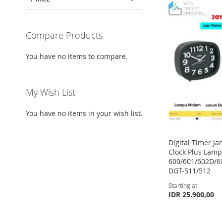
Compare Products
You have no items to compare.
My Wish List
You have no items in your wish list.
Digital Timer J
Clock Plus Lam
600/601/602D/6
DGT-511/512
Starting at
Add to Cart
Add to Cart
IDR 25.900,00
Add to Cart
ADD
ADD
ADD
Add to Cart
TO
ADD
TO
ADD