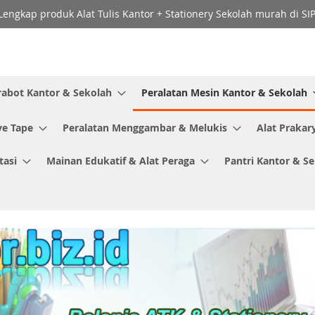
Lengkap produk Alat Tulis Kantor + Stationery Sekolah murah di SI
rabot Kantor & Sekolah
Peralatan Mesin Kantor & Sekolah
ve Tape
Peralatan Menggambar & Melukis
Alat Prakar
tasi
Mainan Edukatif & Alat Peraga
Pantri Kantor & S