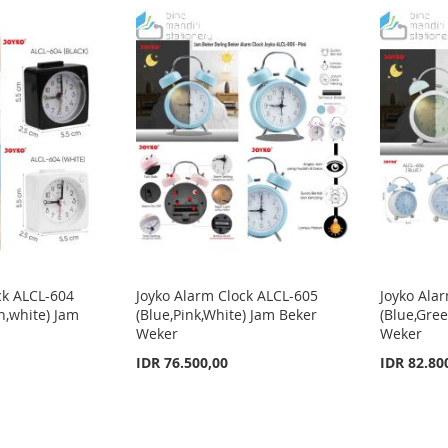
ck ALCL-604
Joyko Alarm Clock ALCL-605
Joyko Ala
n,white) Jam
(Blue,Pink,White) Jam Beker
(Blue,Gree
Weker
Weker
IDR 76.500,00
IDR 82.80