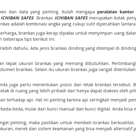
umen dan data yang penting. Itulah mengapa
peralatan kantor
s
ICHIBAN SAFES
. Brankas
ICHIBAN SAFES
merupakan kotak penyi
kas adalah kombinasi angka yang cukup sulit dipecahkan lantaran
rharga, brankas juga kerap dipakai untuk menyimpan uang dalam j
 beberapa tips berikut ini:
rlebih dahulu. Ada jenis brankas dinding yang ditempel di dinding
gan tepat ukuran brankas yang memang dibutuhkan. Pertimbang
olumen brankas. Selain itu ukuran brankas juga sangat ditentu
Anda juga perlu menentukan posisi dan letak brankas tersebut. 
letak di ruang yang lebih pribadi dan hanya dapat diakses oleh p
n terhadap api. Hal ini penting karena api seringkali menjadi p
erbeda-beda, mulai dari kunci manual dan kunci digital. Anda bis
ngat penting, maka pastikan untuk membeli brankas berkualitas
uran, merek dan sistem keamanan yang bisa menjadi alternatif pi