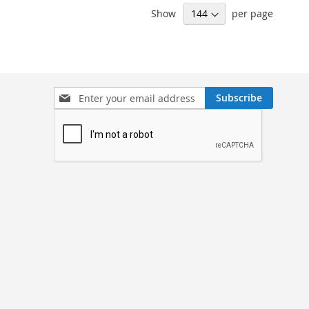
Show
per page
Sign
Subscribe
Up
for
Our
Newsletter: