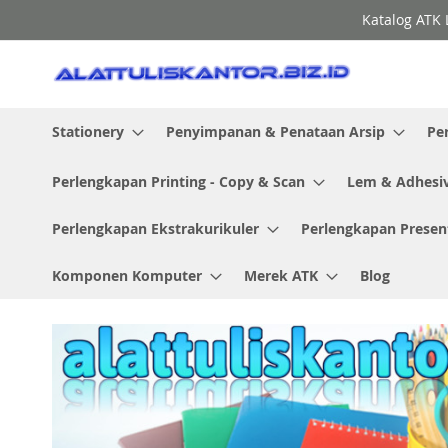
Skip
Katalog ATK 
to
Content
Stationery
Penyimpanan & Penataan Arsip
Pe
Perlengkapan Printing - Copy & Scan
Lem & Adhesi
Perlengkapan Ekstrakurikuler
Perlengkapan Presen
Komponen Komputer
Merek ATK
Blog