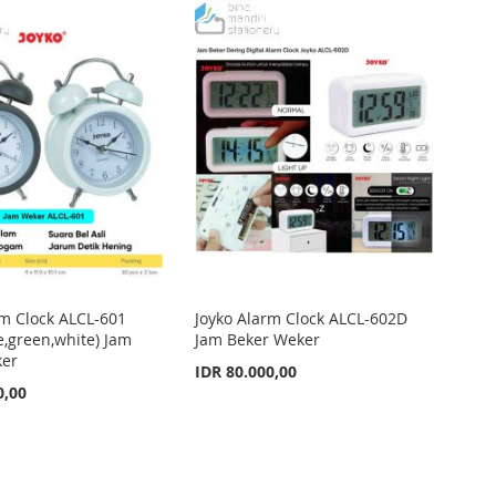
rm Clock ALCL-601
Joyko Alarm Clock ALCL-602D
e,green,white) Jam
Jam Beker Weker
ker
IDR 80.000,00
0,00