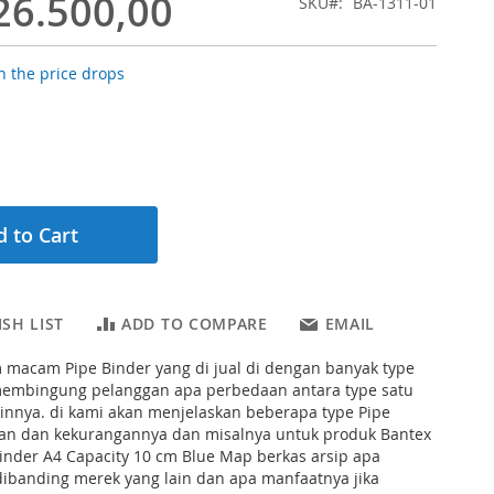
26.500,00
SKU
BA-1311-01
 the price drops
 to Cart
SH LIST
ADD TO COMPARE
EMAIL
macam Pipe Binder yang di jual di dengan banyak type
embingung pelanggan apa perbedaan antara type satu
innya. di kami akan menjelaskan beberapa type Pipe
han dan kekurangannya dan misalnya untuk produk Bantex
inder A4 Capacity 10 cm Blue Map berkas arsip apa
dibanding merek yang lain dan apa manfaatnya jika