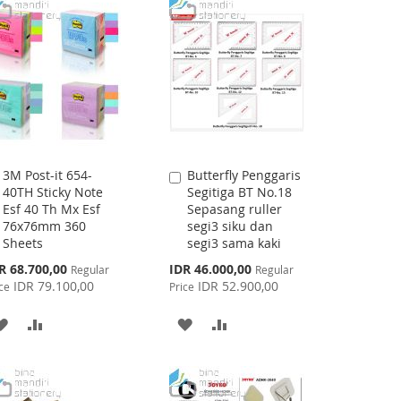
LIST
3M Post-it 654-
Butterfly Penggaris
Add
Add
40TH Sticky Note
Segitiga BT No.18
to
to
Esf 40 Th Mx Esf
Sepasang ruller
Cart
Cart
76x76mm 360
segi3 siku dan
Sheets
segi3 sama kaki
cial
Special
R 68.700,00
IDR 46.000,00
Regular
Regular
ce
Price
IDR 79.100,00
IDR 52.900,00
ce
Price
ADD
ADD
ADD
ADD
TO
TO
TO
TO
WISH
COMPARE
WISH
COMPARE