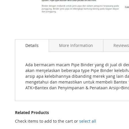
Skip
to
the
beginning
of
Details
More Information
Reviews
the
images
gallery
Ada bermacam macam Pipe Binder yang di jual di de
akan menjelaskan beberapa type Pipe Binder kelebi
arsip apa kelebihannya dibanding merek yang lain d
mengetahui dan memastikan untuk membeli Bantex 13
ATK>Bantex dan Penyimpanan & Penataan Arsip>Bind
Related Products
Check items to add to the cart or
select all