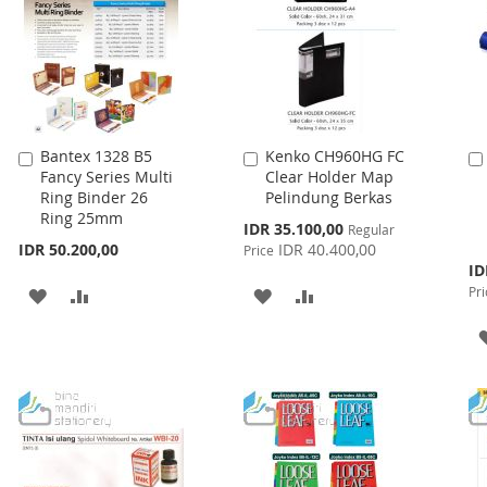
Bantex 1328 B5
Kenko CH960HG FC
Add
Add
Fancy Series Multi
Clear Holder Map
to
to
Ring Binder 26
Pelindung Berkas
Cart
Cart
Ring 25mm
Special
IDR 35.100,00
Regular
Price
IDR 50.200,00
IDR 40.400,00
Price
Spe
ID
Pri
Pri
ADD
ADD
ADD
ADD
TO
TO
TO
TO
WISH
COMPARE
WISH
COMPARE
LIST
LIST