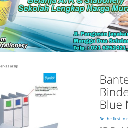
erkas arsip
Bante
Binde
Blue 
Be the first to