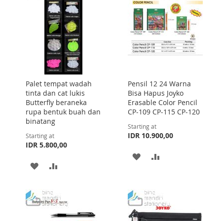
LIST
Palet tempat wadah
Pensil 12 24 Warna
tinta dan cat lukis
Bisa Hapus Joyko
Butterfly beraneka
Erasable Color Pencil
rupa bentuk buah dan
CP-109 CP-115 CP-120
binatang
Starting at
IDR 10.900,00
Starting at
IDR 5.800,00
ADD
ADD
ADD
ADD
TO
TO
TO
TO
WISH
COMPARE
WISH
COMPARE
LIST
LIST