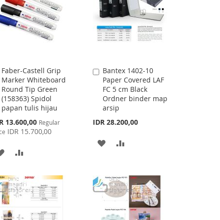
Faber-Castell Grip
Bantex 1402-10
Add
Add
Marker Whiteboard
Paper Covered LAF
to
to
Round Tip Green
FC 5 cm Black
Cart
Cart
(158363) Spidol
Ordner binder map
papan tulis hijau
arsip
cial
R 13.600,00
IDR 28.200,00
Regular
ce
IDR 15.700,00
ce
ADD
ADD
ADD
ADD
TO
TO
TO
TO
WISH
COMPARE
WISH
COMPARE
LIST
LIST