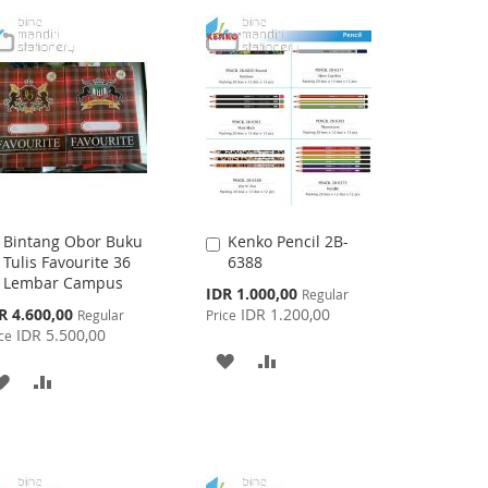
Bintang Obor Buku
Kenko Pencil 2B-
Add
Add
Tulis Favourite 36
6388
to
to
Lembar Campus
Cart
Cart
Special
IDR 1.000,00
Regular
Price
cial
R 4.600,00
IDR 1.200,00
Regular
Price
ce
IDR 5.500,00
ce
ADD
ADD
ADD
ADD
TO
TO
TO
TO
WISH
COMPARE
WISH
COMPARE
LIST