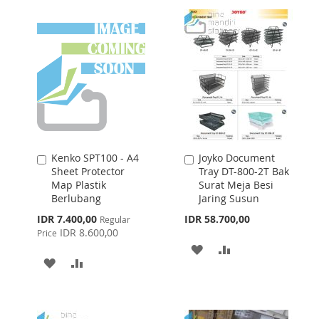
Kenko SPT100 - A4
Joyko Document
Add
Add
Sheet Protector
Tray DT-800-2T Bak
to
to
Map Plastik
Surat Meja Besi
Cart
Cart
Berlubang
Jaring Susun
Special
IDR 7.400,00
IDR 58.700,00
Regular
Price
IDR 8.600,00
Price
ADD
ADD
ADD
ADD
TO
TO
TO
TO
WISH
COMPARE
WISH
COMPARE