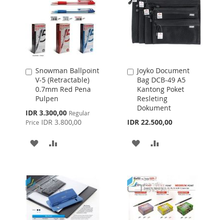
Snowman Ballpoint
Joyko Document
Add
Add
V-5 (Retractable)
Bag DCB-49 A5
to
to
0.7mm Red Pena
Kantong Poket
Cart
Cart
Pulpen
Resleting
Dokument
Special
IDR 3.300,00
Regular
Price
IDR 3.800,00
IDR 22.500,00
Price
ADD
ADD
ADD
ADD
TO
TO
TO
TO
WISH
COMPARE
WISH
COMPARE
LIST
LIST