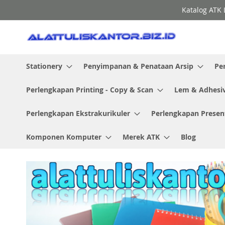
Skip
Katalog ATK 
to
Content
Stationery
Penyimpanan & Penataan Arsip
Pe
Perlengkapan Printing - Copy & Scan
Lem & Adhesi
Perlengkapan Ekstrakurikuler
Perlengkapan Presen
Komponen Komputer
Merek ATK
Blog