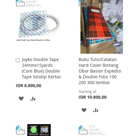
LIST
LIST
Joyko Double Tape
Buku Tulis/Catatan
Add
24mmx15yards
Hard Cover Bintang
to
(Core Blue) Double
Obor Baster Expedisi
Cart
Tape Selotip Kertas
& Double Folio 100
200 300 lembar
IDR 6.800,00
Starting at
IDR 10.800,00
ADD
ADD
TO
TO
ADD
ADD
WISH
COMPARE
TO
TO
LIST
WISH
COMPARE