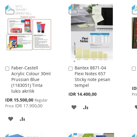
Faber-Castell
Bantex 8871-04
Add
Add
Acrylic Colour 30ml
Flexi Notes 657
to
to
Prussian Blue
Sticky note pesan
Cart
Cart
(1183051) Tinta
tempel
Spe
ID
lukis akrilik
Pri
IDR 14.400,00
Pri
Special
IDR 15.500,00
Regular
Price
IDR 17.900,00
Price
ADD
ADD
TO
TO
ADD
ADD
WISH
COMPARE
TO
TO