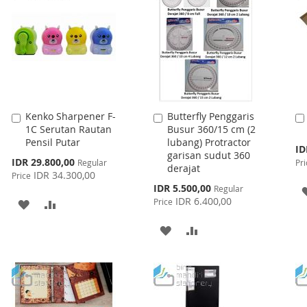
Kenko Sharpener F-
Butterfly Penggaris
Add
Add
1C Serutan Rautan
Busur 360/15 cm (2
to
to
Pensil Putar
lubang) Protractor
Cart
Cart
Spe
ID
garisan sudut 360
Pri
Special
IDR 29.800,00
Regular
Pri
derajat
Price
IDR 34.300,00
Price
Special
IDR 5.500,00
Regular
Price
IDR 6.400,00
Price
ADD
ADD
TO
TO
ADD
ADD
WISH
COMPARE
TO
TO
LIST
WISH
COMPARE
LIST