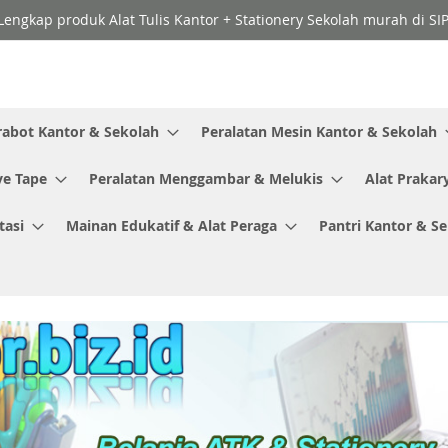
Lengkap produk Alat Tulis Kantor + Stationery Sekolah murah di SI
rabot Kantor & Sekolah
Peralatan Mesin Kantor & Sekolah
ve Tape
Peralatan Menggambar & Melukis
Alat Prakar
tasi
Mainan Edukatif & Alat Peraga
Pantri Kantor & S