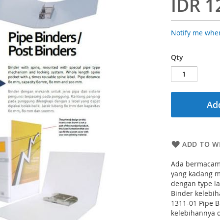
IDR 1
Notify me when
Qty
Add
ADD TO WI
Ada bermacam 
yang kadang m
dengan type la
Binder kelebi
1311-01 Pipe B
kelebihannya 