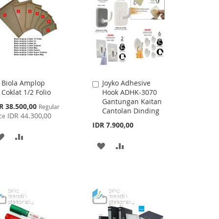
LIST
LIST
Biola Amplop
Joyko Adhesive
Add
Add
Coklat 1/2 Folio
Hook ADHK-3070
to
to
Gantungan Kaitan
Cart
Cart
cial
R 38.500,00
Regular
Cantolan Dinding
ce
IDR 44.300,00
ce
IDR 7.900,00
ADD
ADD
ADD
ADD
TO
TO
TO
TO
WISH
COMPARE
WISH
COMPARE
LIST
LIST