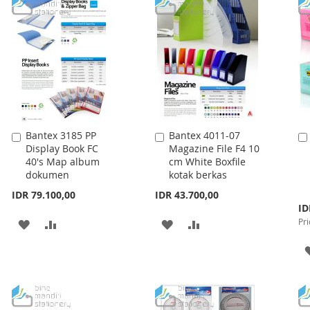
LIST
WISH
COMPARE
LIST
Bantex 3185 PP
Bantex 4011-07
Add
Add
Display Book FC
Magazine File F4 10
to
to
40's Map album
cm White Boxfile
Cart
Cart
dokumen
kotak berkas
IDR 79.100,00
IDR 43.700,00
Spe
ID
Pri
Pri
ADD
ADD
ADD
ADD
TO
TO
TO
TO
WISH
COMPARE
WISH
COMPARE
LIST
LIST