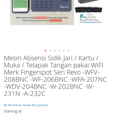
Mesin Absensi Sidik Jari / Kartu /
Skip
to
Muka / Telapak Tangan pakai WIFI
the
Merk Fingerspot Seri Revo -WFV-
beginning
of
208BNC -WF-206BNC -WFA-207NC
the
-WDV-204BNC -W-202BNC -W-
images
231N -A-232C
gallery
Be the first to review this product
Starting at